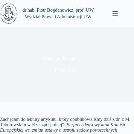
Przejdź
do
dr hab. Piotr Bogdanowicz, prof. UW
treści
Wydział Prawa i Administracji UW
Nowa publikacja
10 sie 2017
Zachęcam do lektury artykułu, który opublikowaliśmy dziś z dr. z M.
Taborowskim w Rzeczpospolitej”:
Bezprecedensowy krok Komisji
Europejskiej ws. zmian ustawy o ustroju sądów powszechnych