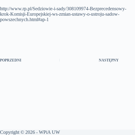
http://www.rp.pl/Sedziowie-i-sady/308109974-Bezprecedensowy-
krok-Komisji-Europejskiej-ws-zmian-ustawy-o-ustroju-sadow-
powszechnych.html#ap-1
POPRZEDNI
NASTĘPNY
Copyright © 2026 -
WPiA UW